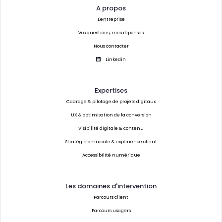
A propos
L'entreprise
Vos questions, mes réponses
Nous contacter
Linkedin
Expertises
Cadrage & pilotage de projets digitaux
UX & optimisation de la conversion
Visibilité digitale & contenu
Stratégie omnicale & expérience client
Accessibilité numérique
Les domaines d'intervention
Parcours client
Parcours usagers