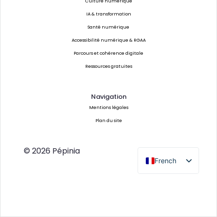
Culture numérique
IA & transformation
Santé numérique
Accessibilité numérique & RGAA
Parcours et cohérence digitale
Ressources gratuites
Navigation
Mentions légales
Plan du site
© 2026 Pépinia
French
English