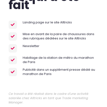
fait
Landing page sur le site Alltricks
Mise en avant de la paire de chaussures dans
des rubriques dédiées sur le site Alltricks
Newsletter
Habillage de la station de métro du marathon
de Paris
Publicité dans un supplément presse dédié au
marathon de Paris
Ce travail a été réalisé dans le cadre d'une activité
salariée chez Alltricks en tant que Trade marketing
Manager.