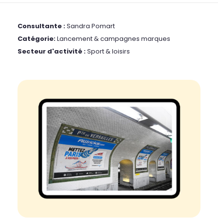
Consultante :
Sandra Pomart
Catégorie:
Lancement & campagnes marques
Secteur d'activité :
Sport & loisirs