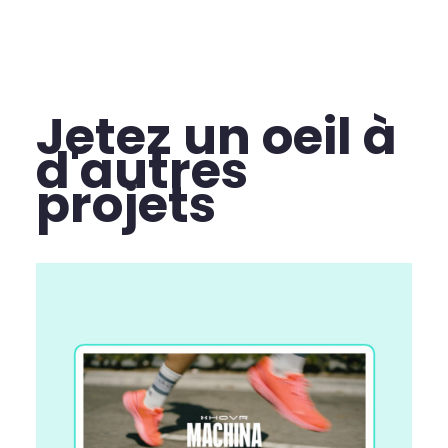
Jetez un oeil à
d'autres
projets