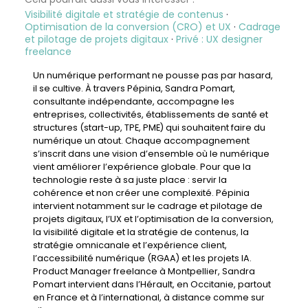
Cela pourrait aussi vous intéresser :
Visibilité digitale et stratégie de contenus
·
Optimisation de la conversion (CRO) et UX
·
Cadrage
et pilotage de projets digitaux
·
Privé : UX designer
freelance
Un numérique performant ne pousse pas par hasard,
il se cultive. À travers Pépinia,
Sandra Pomart,
consultante indépendante
, accompagne les
entreprises, collectivités, établissements de santé et
structures (start-up, TPE, PME) qui souhaitent faire du
numérique un atout. Chaque accompagnement
s’inscrit dans une vision d’ensemble où le numérique
vient améliorer l’expérience globale. Pour que la
technologie reste à sa juste place : servir la
cohérence et non créer une complexité. Pépinia
intervient notamment sur le
cadrage et pilotage de
projets digitaux
, l’
UX et l’optimisation de la conversion
,
la
visibilité digitale et la stratégie de contenus
, la
stratégie omnicanale et l’expérience client
,
l’
accessibilité numérique (RGAA)
et les
projets IA
.
Product Manager freelance à Montpellier
, Sandra
Pomart intervient dans l’Hérault, en Occitanie, partout
en France et à l’international, à distance comme sur