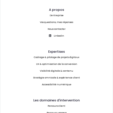
A propos
L'entreprise
Vos questions, mes réponses
Nous contacter
Linkedin
Expertises
Cadrage & pilotage de projets digitaux
UX & optimisation de la conversion
Visibilité digitale & contenu
Stratégie omnicale & expérience client
Accessibilité numérique
Les domaines d'intervention
Parcours client
Parcours usagers